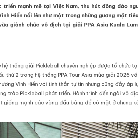
 triển mạnh mẽ tại Việt Nam, thu hút đông đảo ngư
 Vinh Hiển nổi lên như một trong những gương mặt tiê
 vừa giành chức vô địch tại giải PPA Asia Kuala Lu
c hệ thống giải Pickleball chuyên nghiệp được tổ chức tạ
u thứ 2 trong hệ thống PPA Tour Asia mùa giải 2026 vớ
rương Vinh Hiển với tinh thần tự tin nhưng cũng đầy áp lự
g trào Pickleball phát triển. Hành trình đến ngôi vô đị
 hạt giống mạnh các vòng đấu bảng để có mặt ở chung k