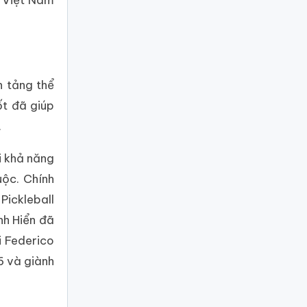
n tảng thể
ốt đã giúp
.
i khả năng
uộc. Chính
Pickleball
nh Hiển đã
i Federico
6 và giành