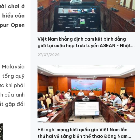
ời chơi ở
u biểu của
mpur Open
Việt Nam khẳng định cam kết bình đẳng
giới tại cuộc họp trực tuyến ASEAN - Nhật...
27/07/2026
i Malaysia
i tổng quỹ
c khi phải
ch của anh
ết gặp đối
Hội nghị mạng lưới quốc gia Việt Nam lần
thứ hai về sáng kiến thể thao Đông Nam...