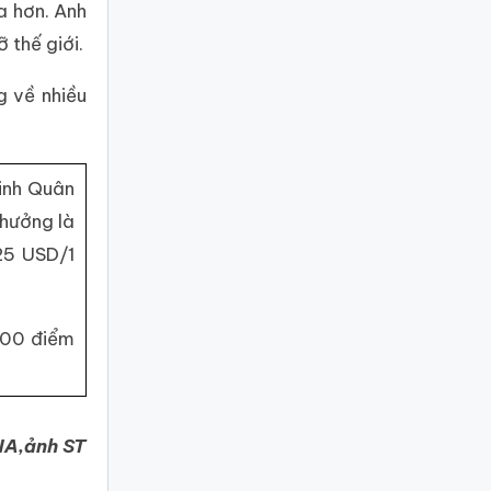
a hơn. Anh
 thế giới.
g về nhiều
inh Quân
thưởng là
25 USD/1
500 điểm
NA,ảnh ST