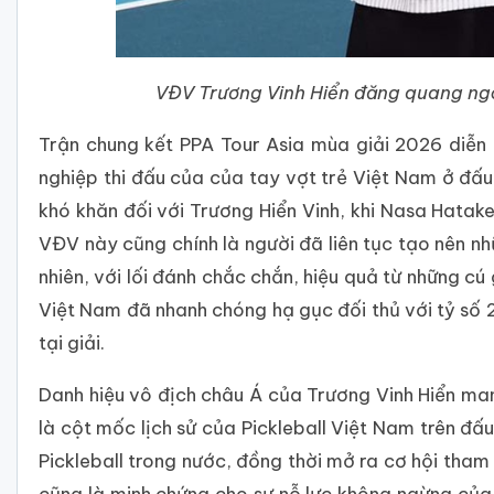
VĐV Trương Vinh Hiển đăng quang ngô
Trận chung kết PPA Tour Asia mùa giải 2026 diễn
nghiệp thi đấu của của tay vợt trẻ Việt Nam ở đấu
khó khăn đối với Trương Hiển Vinh, khi Nasa Hatake
VĐV này cũng chính là người đã liên tục tạo nên nh
nhiên, với lối đánh chắc chắn, hiệu quả từ những c
Việt Nam đã nhanh chóng hạ gục đối thủ với tỷ số 2
tại giải.
Danh hiệu vô địch châu Á của Trương Vinh Hiển man
là cột mốc lịch sử của Pickleball Việt Nam trên đ
Pickleball trong nước, đồng thời mở ra cơ hội tham
cũng là minh chứng cho sự nỗ lực không ngừng của