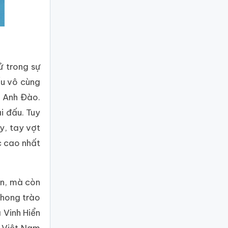
ử trong sự
ấu vô cùng
ở Anh Đào.
i đấu. Tuy
y, tay vợt
c cao nhất
ân, mà còn
phong trào
 Vinh Hiển
o Việt Nam