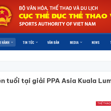
U HÀNH
TIN TỨC
VĂN BẢN
MEDIA
NEWS
n tuổi tại giải PPA Asia Kuala Lu
THỂ THAO