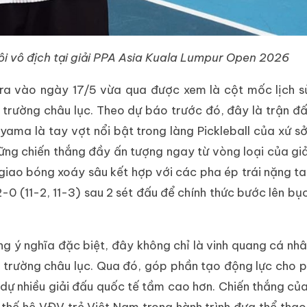
i vô địch tại giải PPA Asia Kuala Lumpur Open 2026
 ra vào ngày 17/5 vừa qua được xem là cột mốc lịch s
 trường châu lục. Theo dự báo trước đó, đây là trận đ
yama là tay vợt nổi bật trong làng Pickleball của xứ s
ững chiến thắng đầy ấn tượng ngay từ vòng loại của giả
ú giao bóng xoáy sâu kết hợp với các pha ép trái nặng ta
-0 (11-2, 11-3) sau 2 sét đấu để chính thức bước lên bụ
g ý nghĩa đặc biệt, đây không chỉ là vinh quang cá nh
ấu trường châu lục. Qua đó, góp phần tạo động lực cho 
 dự nhiều giải đấu quốc tế tầm cao hơn. Chiến thắng của
 thế hệ VĐV trẻ Việt Nam trong hành trình đưa thể tha