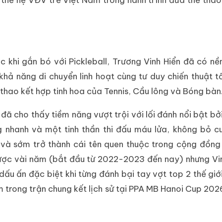
 khi gắn bó với Pickleball, Trương Vinh Hiển đã có nề
hả năng di chuyển linh hoạt cùng tư duy chiến thuật t
ể thao kết hợp tinh hoa của Tennis, Cầu lông và Bóng bàn
 đã cho thấy tiềm năng vượt trội với lối đánh nổi bật bở
g nhanh và một tinh thần thi đấu máu lửa, không bỏ c
và sớm trở thành cái tên quen thuộc trong cộng đồng 
được vài năm (bắt đầu từ 2022-2023 đến nay) nhưng Vi
ấu ấn đặc biệt khi từng đánh bại tay vợt top 2 thế giớ
 trong trận chung kết lịch sử tại PPA MB Hanoi Cup 202