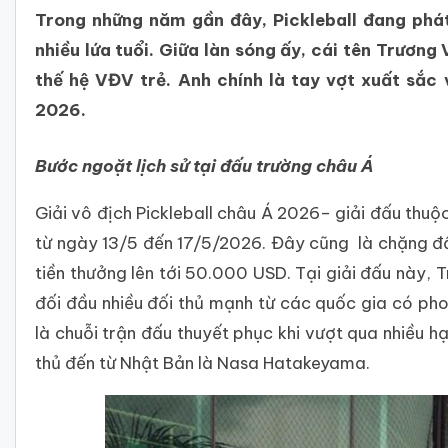
Trong những năm gần đây, Pickleball đang phát
nhiều lứa tuổi. Giữa làn sóng ấy, cái tên Trương
thế hệ VĐV trẻ. Anh chính là tay vợt xuất sắc
2026.
Bước ngoặt lịch sử tại đấu trường châu Á
Giải vô địch Pickleball châu Á 2026– giải đấu thuộ
từ ngày 13/5 đến 17/5/2026. Đây cũng là chặng đấ
tiền thưởng lên tới 50.000 USD. Tại giải đấu này, T
đối đầu nhiều đối thủ mạnh từ các quốc gia có phon
là chuỗi trận đấu thuyết phục khi vượt qua nhiều
thủ đến từ Nhật Bản là Nasa Hatakeyama.