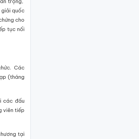
uan trọng,
 giải quốc
 chứng cho
ếp tục nối
 chức. Các
Lạp (tháng
i các đấu
 viên tiếp
chương tại