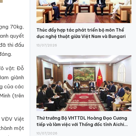
hạng 70kg,
Thúc đẩy hợp tác phát triển bộ môn Thể
ranh quyết
dục nghệ thuật giữa Việt Nam và Bungari
đã thi đấu
13/07/2026
đáng.
đô vật: Đỗ
Nam giành
ng của các
Minh (trên
Thứ trưởng Bộ VHTTDL Hoàng Đạo Cương
a VĐV Việt
tiếp và làm việc với Thống đốc tỉnh Aichi...
 thành một
10/07/2026