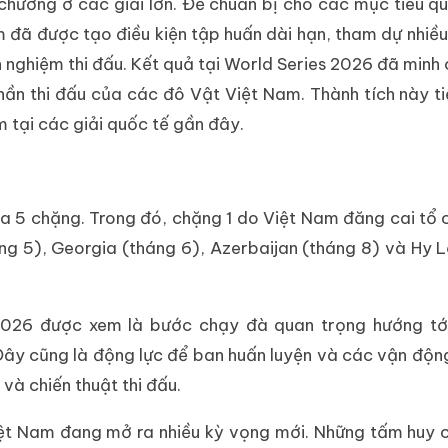
chương ở các giải lớn. Để chuẩn bị cho các mục tiêu q
am đã được tạo điều kiện tập huấn dài hạn, tham dự nhiều
h nghiệm thi đấu. Kết quả tại World Series 2026 đã minh
hần thi đấu của các đô Vật Việt Nam. Thành tích này ti
m tại các giải quốc tế gần đây.
 ra 5 chặng. Trong đó, chặng 1 do Việt Nam đăng cai tổ
háng 5), Georgia (tháng 6), Azerbaijan (tháng 8) và Hy 
 2026 được xem là bước chạy đà quan trọng hướng tớ
. Đây cũng là động lực để ban huấn luyện và các vận động
và chiến thuật thi đấu.
 Việt Nam đang mở ra nhiều kỳ vọng mới. Những tấm huy 