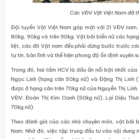
Các VĐV Vật Việt Nam đã th
Đội tuyển Vật Việt Nam góp mặt với 21 VĐV nam, 
80kg, 90kg và trên 90kg; Vật bãi biển nữ các hạng
liệt, các đô Vật nam đều phải dừng bước trước cá
tự tin, bản lĩnh và thể hiện phong độ ổn định xuyê
Trong đó, hai tấm HCV là dấu ấn nổi bật nhất của
Ngọc Linh (hạng cân 50kg nữ) và Đặng Thị Linh 
được ở hạng cân trên 70kg nữ của Nguyễn Thị Lin
VĐV: Đoàn Thị Kim Oanh (50kg nữ), Lại Diệu Thươ
70kg nữ).
Theo đánh giá của các nhà chuyên môn, vật bãi b
Nam. Nhờ đó, việc tập trung đầu tư vào nội dung n