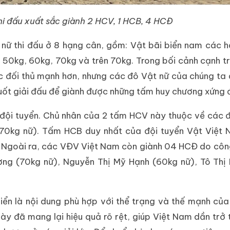
i đấu xuất sắc giành 2 HCV, 1 HCB, 4 HCĐ
nữ thi đấu ở 8 hạng cân, gồm: Vật bãi biển nam các 
 50kg, 60kg, 70kg và trên 70kg. Trong bối cảnh cạnh t
c đối thủ mạnh hơn, nhưng các đô Vật nữ của chúng ta 
n suốt giải đấu để giành được những tấm huy chương xứng 
 đội tuyển. Chủ nhân của 2 tấm HCV này thuộc về các 
(70kg nữ). Tấm HCB duy nhất của đội tuyển Vật Việt 
h. Ngoài ra, các VĐV Việt Nam còn giành 04 HCĐ do cô
ng (70kg nữ), Nguyễn Thị Mỹ Hạnh (60kg nữ), Tô Thị 
iển là nội dung phù hợp với thể trạng và thế mạnh củ
ày đã mang lại hiệu quả rõ rệt, giúp Việt Nam dần trở