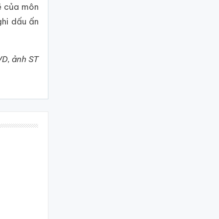
mẽ của môn
ghi dấu ấn
VD, ảnh ST