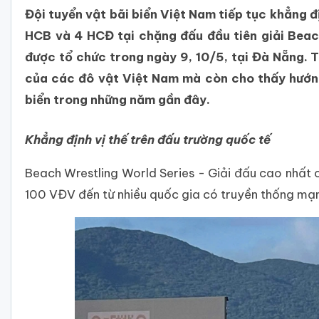
Đội tuyển vật bãi biển Việt Nam tiếp tục khẳng đ
HCB và 4 HCĐ tại chặng đấu đầu tiên giải Beac
được tổ chức trong ngày 9, 10/5, tại Đà Nẵng. T
của các đô vật Việt Nam mà còn cho thấy hướng 
biển trong những năm gần đây.
Khẳng định vị thế trên đấu trường quốc tế
Beach Wrestling World Series - Giải đấu cao nhất 
100 VĐV đến từ nhiều quốc gia có truyền thống mạn