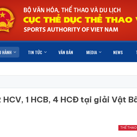
U HÀNH
TIN TỨC
VĂN BẢN
MEDIA
NEWS
 HCV, 1 HCB, 4 HCĐ tại giải Vật Bã
THỂ THAO