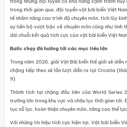
trong những đội tuyển có khả năng cạnh tranh huy 
trong thời gian qua, đội tuyển vật bãi biển Việt N
tế nhằm nâng cao trình độ chuyên môn, tích lũy kin
sự tiến bộ vượt bậc về chuyên môn cũng như tinh t
dài chuỗi kết quả tích cực của vật bãi biển Việt Na
Bước chạy đà hướng tới các mục tiêu lớn
Trong năm 2026, giải Vật Bãi biển thế giới sẽ diễn
chặng tiếp theo sẽ lần lượt diễn ra tại Croatia (t
9).
Thành tích tại chặng đầu tiên của World Series
trường lớn trong khu vực và châu lục thời gian tới
tục nỗ lực, hoàn thiện chuyên môn, nâng cao thể lực 
Với những tín hiệu tích cực hiện tại, Vật bãi biển