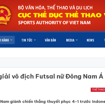
U HÀNH
TIN TỨC
VĂN BẢN
MEDIA
NEWS
giải vô địch Futsal nữ Đông Nam 
THỂ THAO
ệt Nam giành chiến thắng thuyết phục 4-1 trước Indon