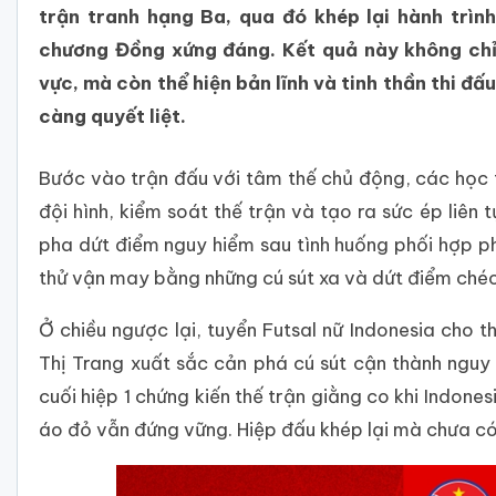
trận tranh hạng Ba, qua đó khép lại hành trì
chương Đồng xứng đáng. Kết quả này không chỉ 
vực, mà còn thể hiện bản lĩnh và tinh thần thi đ
càng quyết liệt.
Bước vào trận đấu với tâm thế chủ động, các học
đội hình, kiểm soát thế trận và tạo ra sức ép liên
pha dứt điểm nguy hiểm sau tình huống phối hợp ph
thử vận may bằng những cú sút xa và dứt điểm ché
Ở chiều ngược lại, tuyển Futsal nữ Indonesia cho t
Thị Trang xuất sắc cản phá cú sút cận thành nguy 
cuối hiệp 1 chứng kiến thế trận giằng co khi Indon
áo đỏ vẫn đứng vững. Hiệp đấu khép lại mà chưa có