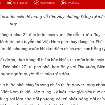
rước Indonesia để mang về tấm Huy chương Đồng tại mù
nay
căng ở phút 21, đưa Indonesia vươn lên dẫn trước. Tuy nh
u đã được các tuyển thủ Việt Nam phát huy đúng lúc. Phút
của đối phương trước khi dứt điểm chính xác, san bằng tỷ
yết đoán, đưa bóng đi hiểm hóc khiến thủ môn Indonesia
. Đến phút 27, từ pha phối hợp ăn ý với Thu Xuân, Biệ
o bước ngoặt quyết định của trận đấu.
esia buộc phải chuyển sang chiến thuật power-play nhằ
 Việt Nam thi đấu tập trung, kỷ luật, hóa giải hiệu quả 
dụng sai lầm của đối phương với cú phất bóng dài chí