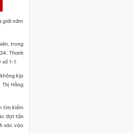
a giải năm
iên, trong
 24, Thanh
 số 1-1.
 không kịp
n Thị Hằng
m tìm kiếm
các đợt tấn
nh xác vào