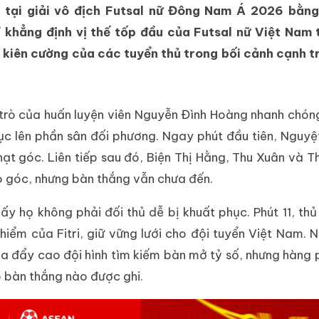
nh tại giải vô địch Futsal nữ Đông Nam Á 2026 bằn
khẳng định vị thế tốp đầu của Futsal nữ Việt Nam 
ấu kiên cường của các tuyển thủ trong bối cảnh cạnh 
 trò của huấn luyện viên Nguyễn Đình Hoàng nhanh chó
 tục lên phần sân đối phương. Ngay phút đầu tiên, Nguyệ
ạt góc. Liên tiếp sau đó, Biện Thị Hằng, Thu Xuân và 
o góc, nhưng bàn thắng vẫn chưa đến.
hấy họ không phải đối thủ dễ bị khuất phục. Phút 11, th
hiểm của Fitri, giữ vững lưới cho đội tuyển Việt Nam. 
esia đẩy cao đội hình tìm kiếm bàn mở tỷ số, nhưng hàng
 bàn thắng nào được ghi.