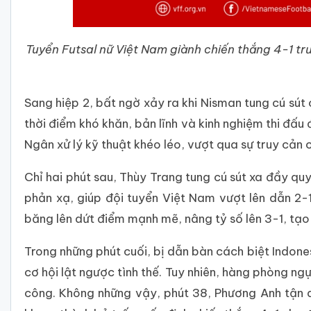
Tuyển Futsal nữ Việt Nam giành chiến thắng 4-1 t
Sang hiệp 2, bất ngờ xảy ra khi Nisman tung cú sút 
thời điểm khó khăn, bản lĩnh và kinh nghiệm thi đấ
Ngân xử lý kỹ thuật khéo léo, vượt qua sự truy cản 
Chỉ hai phút sau, Thùy Trang tung cú sút xa đầy qu
phản xạ, giúp đội tuyển Việt Nam vượt lên dẫn 2-1
băng lên dứt điểm mạnh mẽ, nâng tỷ số lên 3-1, tạ
Trong những phút cuối, bị dẫn bàn cách biệt Indon
cơ hội lật ngược tình thế. Tuy nhiên, hàng phòng ngự
công. Không những vậy, phút 38, Phương Anh tận 