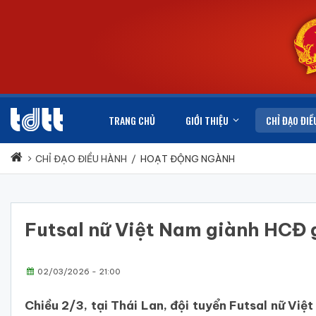
TRANG CHỦ
GIỚI THIỆU
CHỈ ĐẠO ĐIỀ
CHỈ ĐẠO ĐIỀU HÀNH
/
HOẠT ĐỘNG NGÀNH
Futsal nữ Việt Nam giành HCĐ 
02/03/2026 - 21:00
Chiều 2/3, tại Thái Lan, đội tuyển Futsal nữ Vi