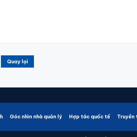
Quay lại
h
Góc nhìn nhà quản lý
Hợp tác quốc tế
Truyền 