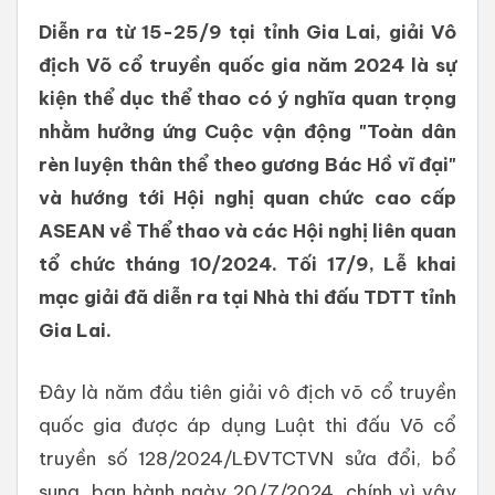
Diễn ra từ 15-25/9 tại tỉnh Gia Lai, giải Vô
địch Võ cổ truyền quốc gia năm 2024 là sự
kiện thể dục thể thao có ý nghĩa quan trọng
nhằm hưởng ứng Cuộc vận động "Toàn dân
rèn luyện thân thể theo gương Bác Hồ vĩ đại"
và hướng tới Hội nghị quan chức cao cấp
ASEAN về Thể thao và các Hội nghị liên quan
tổ chức tháng 10/2024. Tối 17/9, Lễ khai
mạc giải đã diễn ra tại Nhà thi đấu TDTT tỉnh
Gia Lai.
Đây là năm đầu tiên giải vô địch võ cổ truyền
quốc gia được áp dụng Luật thi đấu Võ cổ
truyền số 128/2024/LĐVTCTVN sửa đổi, bổ
sung, ban hành ngày 20/7/2024, chính vì vậy