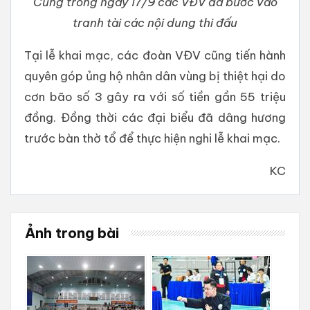
Cũng trong ngày 17/9 các VĐV đã bước vào
tranh tài các nội dung thi đấu
Tại lễ khai mạc, các đoàn VĐV cũng tiến hành
quyên góp ủng hộ nhân dân vùng bị thiệt hại do
cơn bão số 3 gây ra với số tiền gần 55 triệu
đồng. Đồng thời các đại biểu đã dâng hương
trước bàn thờ tổ để thực hiện nghi lễ khai mạc.
KC
Ảnh trong bài