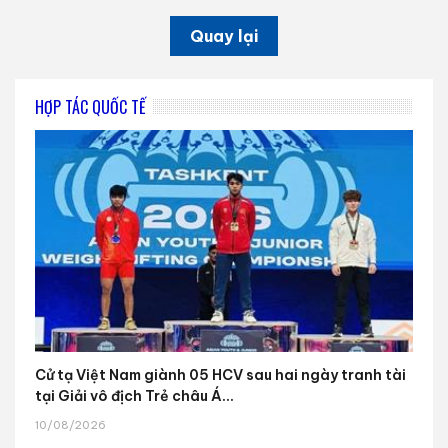
Quay lại
HỢP TÁC QUỐC TẾ
Cử tạ Việt Nam giành 05 HCV sau hai ngày tranh tài
tại Giải vô địch Trẻ châu Á...
10/08/2026