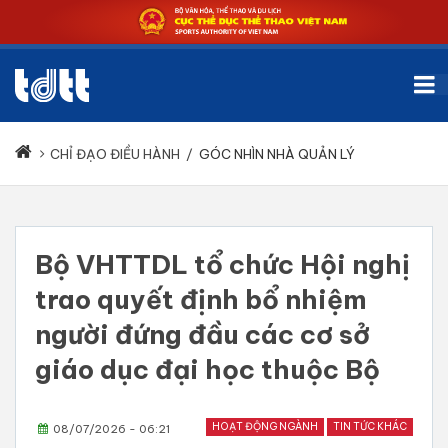
CHỈ ĐẠO ĐIỀU HÀNH
/
GÓC NHÌN NHÀ QUẢN LÝ
Bộ VHTTDL tổ chức Hội nghị
trao quyết định bổ nhiệm
người đứng đầu các cơ sở
giáo dục đại học thuộc Bộ
HOẠT ĐỘNG NGÀNH
TIN TỨC KHÁC
08/07/2026 - 06:21