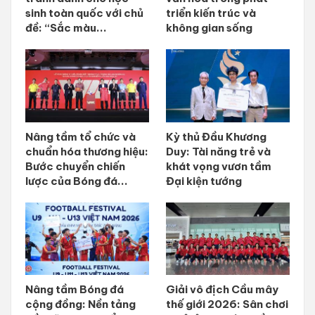
sinh toàn quốc với chủ
triển kiến trúc và
đề: “Sắc màu...
không gian sống
Nâng tầm tổ chức và
Kỳ thủ Đầu Khương
chuẩn hóa thương hiệu:
Duy: Tài năng trẻ và
Bước chuyển chiến
khát vọng vươn tầm
lược của Bóng đá...
Đại kiện tướng
Nâng tầm Bóng đá
Giải vô địch Cầu mây
cộng đồng: Nền tảng
thế giới 2026: Sân chơi