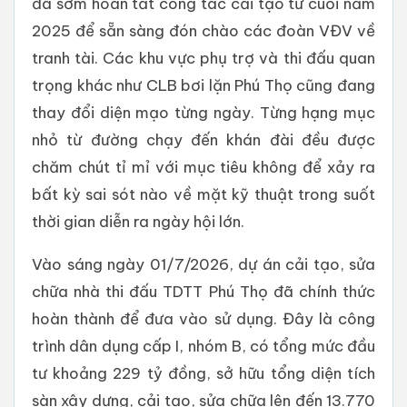
đã sớm hoàn tất công tác cải tạo từ cuối năm
2025 để sẵn sàng đón chào các đoàn VĐV về
tranh tài. Các khu vực phụ trợ và thi đấu quan
trọng khác như CLB bơi lặn Phú Thọ cũng đang
thay đổi diện mạo từng ngày. Từng hạng mục
nhỏ từ đường chạy đến khán đài đều được
chăm chút tỉ mỉ với mục tiêu không để xảy ra
bất kỳ sai sót nào về mặt kỹ thuật trong suốt
thời gian diễn ra ngày hội lớn.
Vào sáng ngày 01/7/2026, dự án cải tạo, sửa
chữa nhà thi đấu TDTT Phú Thọ đã chính thức
hoàn thành để đưa vào sử dụng. Đây là công
trình dân dụng cấp I, nhóm B, có tổng mức đầu
tư khoảng 229 tỷ đồng, sở hữu tổng diện tích
sàn xây dựng, cải tạo, sửa chữa lên đến 13.770