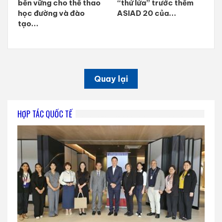
bền vững cho thể thao
“thử lửa” trước thềm
học đường và đào
ASIAD 20 của...
tạo...
Quay lại
HỢP TÁC QUỐC TẾ