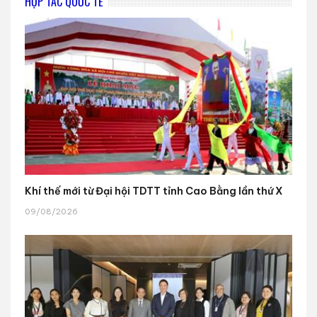
HỢP TÁC QUỐC TẾ
Khí thế mới từ Đại hội TDTT tỉnh Cao Bằng lần thứ X
09/08/2026