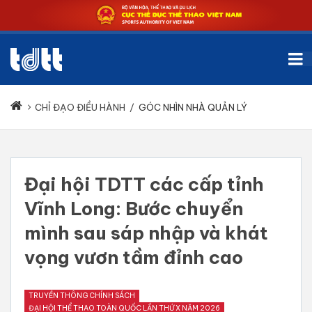
CHỈ ĐẠO ĐIỀU HÀNH
/
GÓC NHÌN NHÀ QUẢN LÝ
Đại hội TDTT các cấp tỉnh
Vĩnh Long: Bước chuyển
mình sau sáp nhập và khát
vọng vươn tầm đỉnh cao
TRUYỀN THÔNG CHÍNH SÁCH
ĐẠI HỘI THỂ THAO TOÀN QUỐC LẦN THỨ X NĂM 2026