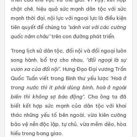
chặt chẽ, hiệu quả sức mạnh dân tộc với sức
mạnh thời đại, nội lực với ngoại lực là điều kiện
tiên quyết để chúng ta
"sánh vai với các cường
quốc năm châu"
trên con đường phát triển.
Trong lịch sử dân tộc, đối nội và đối ngoại luôn
song hành, bổ trợ cho nhau,
"đối ngoại là sự
vươn xa của đối nội".
Hưng Đạo Đại vương Trần
Quốc Tuấn viết trong Binh thư yếu lược
"Hoà ở
trong nước thì ít phải dùng binh, hoà ở ngoài
biên thì không sợ báo động".
Cha ông ta đã
biết kết hợp sức mạnh của dân tộc với khai
thác những yếu tố bên ngoài, vừa kiên cường
bảo vệ nền độc lập, tự chủ, vừa mềm dẻo, hòa
hiếu trong bang giao.