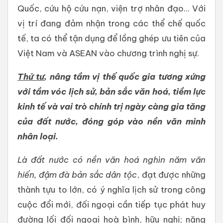
Quốc, cứu hộ cứu nạn, viện trợ nhân đạo... Với
vị trí đang đảm nhận trong các thể chế quốc
tế, ta có thể tận dụng để lồng ghép ưu tiên của
Việt Nam và ASEAN vào chương trình nghị sự.
Thứ tư
, nâng tầm vị thế quốc gia tương xứng
với tầm vóc lịch sử, bản sắc văn hoá, tiềm lực
kinh tế và vai trò chính trị ngày càng gia tăng
của đất nước, đóng góp vào nền văn minh
nhân loại.
Là đất nước có nền văn hoá
ng
hì
n năm văn
hiến,
đậm đà bản sắc dân tộc
, đạt được những
thành tựu to lớn, có ý nghĩa lịch sử trong công
cuộc đổi mới, đối ngoại cần tiếp tục phát huy
đường lối đối ngoại hoà bình, hữu nghị; năng