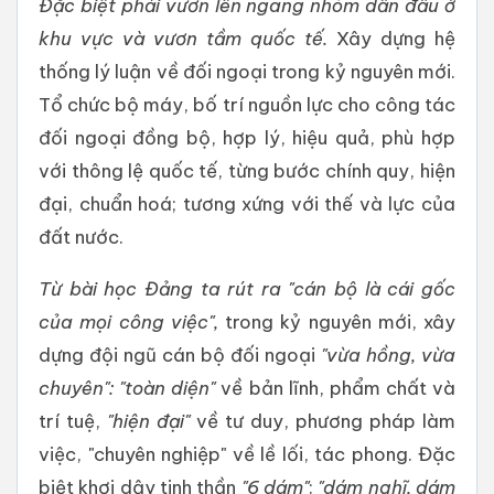
Đặc biệt phải vươn lên ngang nhóm dẫn đầu ở
khu vực và vươn tầm quốc tế.
Xây dựng hệ
thống lý luận về đối ngoại trong kỷ nguyên mới.
Tổ chức bộ máy, bố trí nguồn lực cho công tác
đối ngoại đồng bộ, hợp lý, hiệu quả, phù hợp
với thông lệ quốc tế, từng bước chính quy, hiện
đại, chuẩn hoá; tương xứng với thế và lực của
đất nước.
Từ bài học Đảng ta rút ra "cán bộ là cái gốc
của mọi công việc",
trong kỷ nguyên mới, xây
dựng đội ngũ cán bộ đối ngoại
"vừa hồng, vừa
chuyên":
"toàn diện"
về bản lĩnh, phẩm chất và
trí tuệ,
"hiện đại"
về tư duy, phương pháp làm
việc, "chuyên nghiệp" về lề lối, tác phong. Đặc
biệt khơi dậy tinh thần
"6 dám"
:
"dám nghĩ, dám