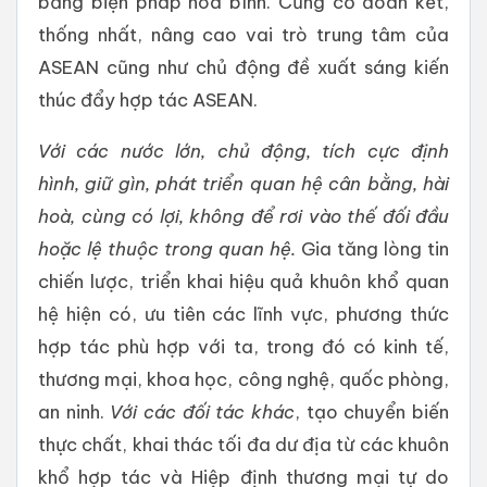
bằng biện pháp hoà bình. Củng cố đoàn kết,
thống nhất, nâng cao vai trò trung tâm của
ASEAN cũng như chủ động đề xuất sáng kiến
thúc đẩy hợp tác ASEAN.
Với các nước lớn, chủ động, tích cực định
hình,
giữ gìn, phát triển
quan hệ cân bằng, hài
hoà,
cùng có lợi,
không để rơi vào thế đối đầu
hoặc lệ thuộc trong quan hệ.
Gia tăng lòng tin
chiến lược, triển khai hiệu quả khuôn khổ quan
hệ hiện có, ưu tiên các lĩnh vực, phương thức
hợp tác phù hợp với ta, trong đó có kinh tế,
thương mại, khoa học, công nghệ, quốc phòng,
an ninh.
Với các đối tác khác
, tạo chuyển biến
thực chất, khai thác tối đa dư địa từ các khuôn
khổ hợp tác và Hiệp định thương mại tự do