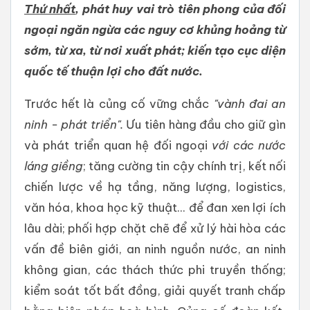
Thứ nhất
, phát huy vai trò tiên phong của đối
ngoại ngăn ngừa các nguy cơ khủng hoảng từ
sớm, từ xa
, từ nơi xuất phát
; kiến tạo cục diện
quốc tế thuận lợi cho đất nước.
Trước hết là củng cố vững chắc
"vành đai an
ninh - phát triển".
Ưu tiên hàng đầu cho giữ gìn
và phát triển quan hệ đối ngoại
với các nước
láng giềng
; tăng cường tin cậy chính trị, kết nối
chiến lược về hạ tầng, năng lượng, logistics,
văn hóa, khoa học kỹ thuật... để đan xen lợi ích
lâu dài; phối hợp chặt chẽ để xử lý hài hòa các
vấn đề biên giới, an ninh nguồn nước, an ninh
không gian, các thách thức phi truyền thống;
kiểm soát tốt bất đồng, giải quyết tranh chấp