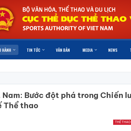
U HÀNH
TIN TỨC
VĂN BẢN
MEDIA
NEWS
t Nam: Bước đột phá trong Chiến l
ế Thể thao
THỂ THAO