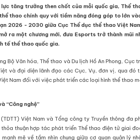
 lực tăng trưởng then chốt của mỗi quốc gia, Thể th
thể thao chính quy với tiềm năng đóng góp to lớn và
 đoạn 2026 - 2030 giữa Cục Thể dục thể thao Việt Na
mở ra một chương mới, đưa Esports trở thành mũi n
h tế thể thao quốc gia.
ưởng Bộ Văn hóa, Thể thao và Du lịch Hồ An Phong, Cục 
t và đại diện lãnh đạo các Cục, Vụ, đơn vị, qua đó t
t Nam đối với việc phát triển các loại hình thể thao mớ
 và “Công nghệ”
o (TDTT) Việt Nam và Tổng công ty Truyền thông đa p
 thỏa thuận hợp tác phát triển Thể thao điện tử giai đ
ịnh mạnh mẽ về tầm nhìn chung giữa cơ quan quản lý n