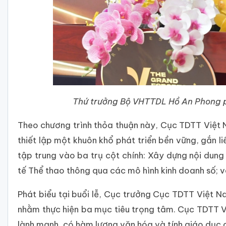
Thứ trưởng Bộ VHTTDL Hồ An Phong phá
Theo chương trình thỏa thuận này, Cục TDTT Việt N
thiết lập một khuôn khổ phát triển bền vững, gắn l
tập trung vào ba trụ cột chính: Xây dựng nội dun
tế Thể thao thông qua các mô hình kinh doanh số; và
Phát biểu tại buổi lễ, Cục trưởng Cục TDTT Việt 
nhằm thực hiện ba mục tiêu trọng tâm. Cục TDTT 
lành mạnh, có hàm lượng văn hóa và tính giáo dục 