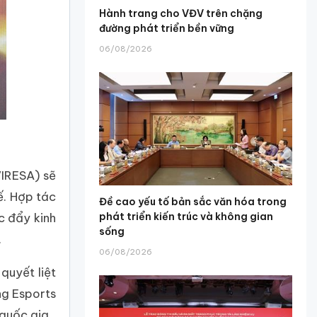
Hành trang cho VĐV trên chặng
đường phát triển bền vững
06/08/2026
VIRESA) sẽ
ế. Hợp tác
Đề cao yếu tố bản sắc văn hóa trong
c đẩy kinh
phát triển kiến trúc và không gian
sống
.
06/08/2026
quyết liệt
ng Esports
quốc gia.