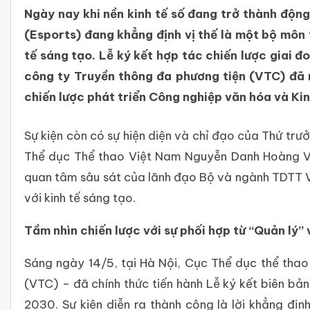
Ngày nay khi nền kinh tế số đang trở thành động
(Esports) đang khẳng định vị thế là một bộ môn 
tế sáng tạo. Lễ ký kết hợp tác chiến lược giai
công ty Truyền thông đa phương tiện (VTC) đã 
chiến lược phát triển Công nghiệp văn hóa và Kin
Sự kiện còn có sự hiện diện và chỉ đạo của Thứ tr
Thể dục Thể thao Việt Nam Nguyễn Danh Hoàng Việ
quan tâm sâu sát của lãnh đạo Bộ và ngành TDTT Việ
với kinh tế sáng tạo.
Tầm nhìn chiến lược với sự phối hợp từ “Quản lý”
Sáng ngày 14/5, tại Hà Nội, Cục Thể dục thể tha
(VTC) – đã chính thức tiến hành Lễ ký kết biên bản
2030. Sự kiện diễn ra thành công là lời khẳng đ