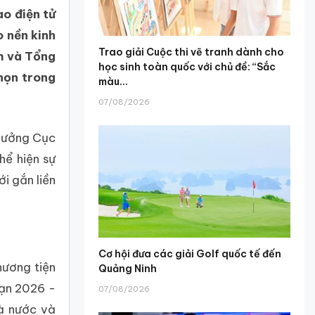
ao điện tử
o nền kinh
Trao giải Cuộc thi vẽ tranh dành cho
m và Tổng
học sinh toàn quốc với chủ đề: “Sắc
họn trong
màu...
07/08/2026
trưởng Cục
hể hiện sự
i gắn liền
Cơ hội đưa các giải Golf quốc tế đến
hương tiện
Quảng Ninh
oạn 2026 -
07/08/2026
hà nước và