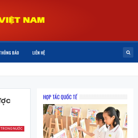
THÔNG BÁO
LIÊN HỆ
HỢP TÁC QUỐC TẾ
ược
 TRONG NƯỚC