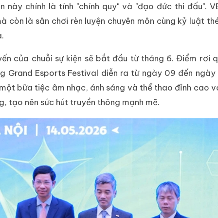
n này chính là tính "chính quy" và "đạo đức thi đấu".
à còn là sân chơi rèn luyện chuyên môn cùng kỷ luật th
a.
ến của chuỗi sự kiện sẽ bắt đầu từ tháng 6. Điểm rơi 
ng Grand Esports Festival diễn ra từ ngày 09 đến ngày 
 một bữa tiệc âm nhạc, ánh sáng và thể thao đỉnh cao v
ng, tạo nên sức hút truyền thông mạnh mẽ.