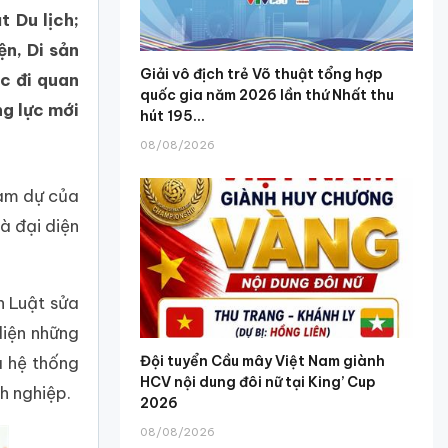
 Du lịch;
ện, Di sản
Giải vô địch trẻ Võ thuật tổng hợp
ớc đi quan
quốc gia năm 2026 lần thứ Nhất thu
ng lực mới
hút 195...
08/08/2026
ham dự của
à đại diện
n Luật sửa
diện những
Đội tuyển Cầu mây Việt Nam giành
a hệ thống
HCV nội dung đôi nữ tại King’ Cup
h nghiệp.
2026
08/08/2026