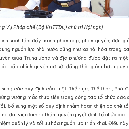
g Vụ Pháp chế (Bộ VHTTDL) chủ trì Hội nghị
ính sách lớn: đẩy mạnh phân cấp, phân quyền; đơn gi
 dụng nguồn lực nhà nước cũng như xã hội hóa trong cá
quyền giữa Trung ương và địa phương được đặt ra một
 các cấp chính quyền cơ sở, đồng thời giảm bớt nguy 
bổ sung các quy định của Luật Thể dục, Thể thao, Phó 
ững vướng mắc thực tiễn trong công tác tổ chức các s
ổi, bổ sung một số quy định nhằm hoàn thiện cơ chế t
Theo đó, việc làm rõ thẩm quyền quyết định tổ chức các s
hiệm quản lý và tối ưu hóa nguồn lực triển khai. Điều này