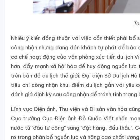
To
Nhiều ý kiến đồng thuận với việc cần thiết phải bổ
công nhận nhưng đang đón khách tự phát để bảo đ
cơ chế hoạt động của văn phòng xúc tiến du lịch 
hơn, đẩy mạnh xã hội hóa để huy động nguồn lực t
trên bản đồ du lịch thế giới. Đại diện Sở Du lịch 
tiêu chí công nhận khu, điểm du lịch gắn với yêu 
đánh giá định kỳ sau công nhận để tránh tình trạng 
Lĩnh vực Điện ảnh, Thư viện và Di sản văn hóa cũng
Cục trưởng Cục Điện ảnh Đỗ Quốc Việt nhấn mạnh
nước từ "đầu tư công" sang "đặt hàng, đấu thầu". C
ro trong phân bổ nguồn lực và nâng cao chất lượng