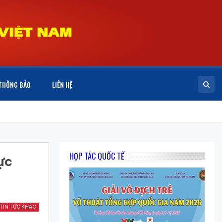
THÔNG BÁO
LIÊN HỆ
HỢP TÁC QUỐC TẾ
ực
TIN TỨC KHÁC