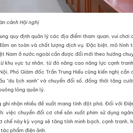
àn cảnh Hội nghị
 sung quy định quản lý các địa điểm tham quan, vui chơi
ảm an toàn và chất lượng dịch vụ. Đặc biệt, mô hình 
Việt Nam ở nước ngoài cần được đổi mới theo hướng chu
ừ khu vực tư nhân, từ đó nâng cao năng lực cạnh tran
Hà Nội, Phó Giám đốc Trần Trung Hiếu cũng kiến nghị cần 
cầu "du lịch xanh" và chuyển đổi số, đồng thời tăng cư
buông lỏng quản lý.
 ghi nhận nhiều đề xuất mang tính đột phá. Đối với Điệ
: việc chuyển đổi cơ chế sản xuất phim sử dụng ngân
ơ chế này kỳ vọng sẽ tăng tính minh bạch, cạnh tranh, h
 tác phẩm điện ảnh.