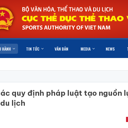
U HÀNH
TIN TỨC
VĂN BẢN
MEDIA
NEWS
các quy định pháp luật tạo nguồn l
du lịch