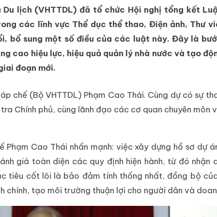
 Du lịch (VHTTDL) đã tổ chức Hội nghị tổng kết Luật
rong các lĩnh vực Thể dục thể thao, Điện ảnh, Thư vi
ổi, bổ sung một số điều của các luật này. Đây là bư
ng cao hiệu lực, hiệu quả quản lý nhà nước và tạo độ
giai đoạn mới.
ụ Pháp chế (Bộ VHTTDL) Phạm Cao Thái. Cùng dự có sự t
h tra Chính phủ, cùng lãnh đạo các cơ quan chuyên môn v
hế Phạm Cao Thái nhấn mạnh: việc xây dựng hồ sơ dự á
đánh giá toàn diện các quy định hiện hành, từ đó nhận 
ục tiêu cốt lõi là bảo đảm tính thống nhất, đồng bộ củ
h chính, tạo môi trường thuận lợi cho người dân và doan