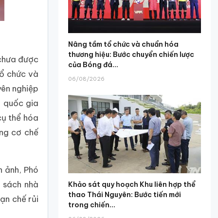
Nâng tầm tổ chức và chuẩn hóa
thương hiệu: Bước chuyển chiến lược
 chưa được
của Bóng đá...
tổ chức và
06/08/2026
yên nghiệp
h quốc gia
cụ thể hóa
ờng cơ chế
n ảnh, Phó
 sách nhà
Khảo sát quy hoạch Khu liên hợp thể
thao Thái Nguyên: Bước tiến mới
ạn chế rủi
trong chiến...