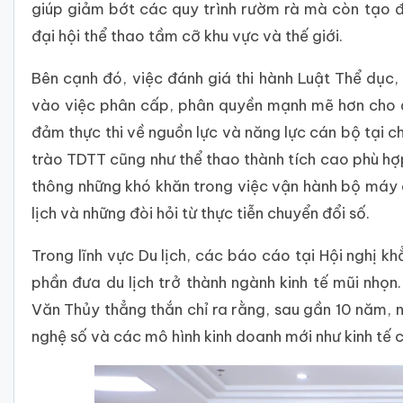
giúp giảm bớt các quy trình rườm rà mà còn tạo đ
đại hội thể thao tầm cỡ khu vực và thế giới.
Bên cạnh đó, việc đánh giá thi hành Luật Thể dục
vào việc phân cấp, phân quyền mạnh mẽ hơn cho 
đảm thực thi về nguồn lực và năng lực cán bộ tại c
trào TDTT cũng như thể thao thành tích cao phù hợp
thông những khó khăn trong việc vận hành bộ máy q
lịch và những đòi hỏi từ thực tiễn chuyển đổi số.
Trong lĩnh vực Du lịch, các báo cáo tại Hội nghị k
phần đưa du lịch trở thành ngành kinh tế mũi nhọ
Văn Thủy thẳng thắn chỉ ra rằng, sau gần 10 năm, n
nghệ số và các mô hình kinh doanh mới như kinh tế ch