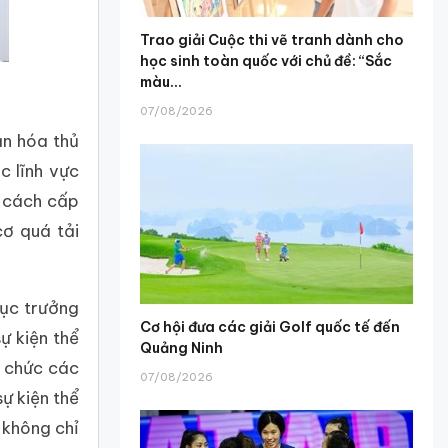
Trao giải Cuộc thi vẽ tranh dành cho
học sinh toàn quốc với chủ đề: “Sắc
màu...
07/08/2026
ản hóa thủ
c lĩnh vực
 cách cấp
cơ quá tải
Cục trưởng
Cơ hội đưa các giải Golf quốc tế đến
ự kiện thể
Quảng Ninh
ổ chức các
07/08/2026
ự kiện thể
 không chỉ