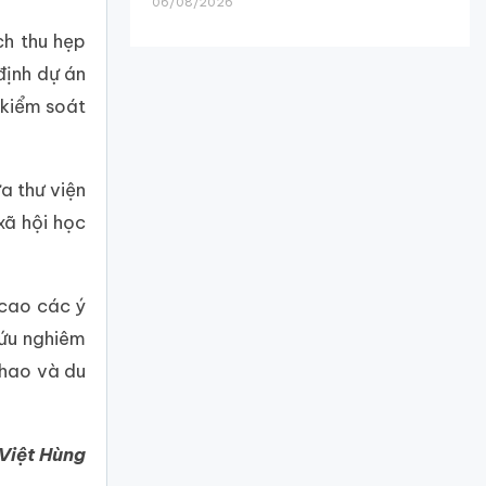
06/08/2026
ch thu hẹp
định dự án
 kiểm soát
a thư viện
xã hội học
 cao các ý
cứu nghiêm
thao và du
 Việt Hùng