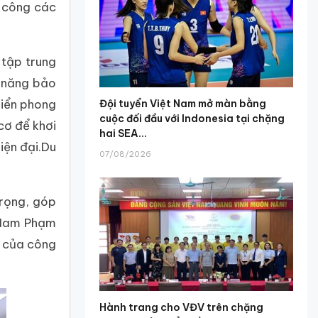
h công các
 tập trung
ả năng bảo
riển phong
Đội tuyển Việt Nam mở màn bằng
cuộc đối đầu với Indonesia tại chặng
cơ để khơi
hai SEA...
iện đại.Du
07/08/2026
trọng, góp
t Nam Phạm
n của công
Hành trang cho VĐV trên chặng