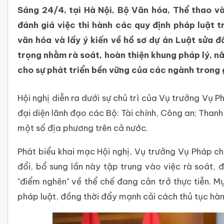
Sáng 24/4, tại Hà Nội, Bộ Văn hóa, Thể thao và
đánh giá việc thi hành các quy định pháp luật t
văn hóa và lấy ý kiến về hồ sơ dự án Luật sửa đ
trọng nhằm rà soát, hoàn thiện khung pháp lý, nâ
cho sự phát triển bền vững của các ngành trong 
Hội nghị diễn ra dưới sự chủ trì của Vụ trưởng V
đại diện lãnh đạo các Bộ: Tài chính, Công an; Than
một số địa phương trên cả nước.
Phát biểu khai mạc Hội nghị, Vụ trưởng Vụ Pháp c
đổi, bổ sung lần này tập trung vào việc rà soát, 
"điểm nghẽn" về thể chế đang cản trở thực tiễn. M
pháp luật, đồng thời đẩy mạnh cải cách thủ tục hàn