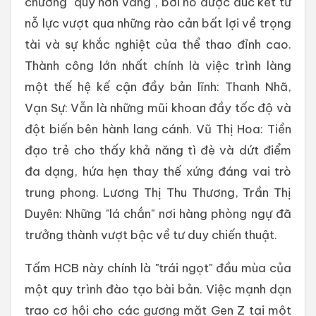
chương "quý hơn vàng", bởi nó được đúc kết từ
nỗ lực vượt qua những rào cản bất lợi về trọng
tài và sự khắc nghiệt của thể thao đỉnh cao.
Thành công lớn nhất chính là việc trình làng
một thế hệ kế cận đầy bản lĩnh: Thanh Nhã,
Vạn Sự: Vẫn là những mũi khoan đầy tốc độ và
đột biến bên hành lang cánh. Vũ Thị Hoa: Tiền
đạo trẻ cho thấy khả năng tì đè và dứt điểm
đa dạng, hứa hẹn thay thế xứng đáng vai trò
trung phong. Lương Thị Thu Thương, Trần Thị
Duyên: Những "lá chắn" nơi hàng phòng ngự đã
trưởng thành vượt bậc về tư duy chiến thuật.
Tấm HCB này chính là "trái ngọt" đầu mùa của
một quy trình đào tạo bài bản. Việc mạnh dạn
trao cơ hội cho các gương mặt Gen Z tại một