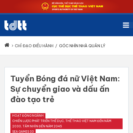
CHỈ ĐẠO ĐIỀU HÀNH
/
GÓC NHÌN NHÀ QUẢN LÝ
Tuyển Bóng đá nữ Việt Nam:
Sự chuyển giao và dấu ấn
đào tạo trẻ
HOẠT ĐỘNG NGÀNH
CHIẾN LƯỢC PHÁT TRIỂN THỂ DỤC, THỂ THAO VIỆT NAM ĐẾN NĂM
2030, TẦM NHÌN ĐẾN NĂM 2045
SEA GAMES 33