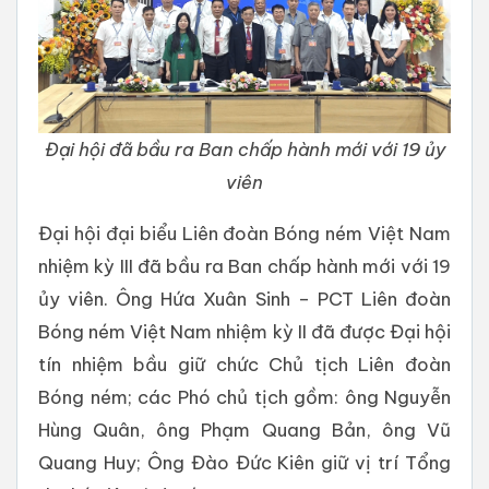
Đại hội đã bầu ra Ban chấp hành mới với 19 ủy
viên
Đại hội đại biểu Liên đoàn Bóng ném Việt Nam
nhiệm kỳ III đã bầu ra Ban chấp hành mới với 19
ủy viên. Ông Hứa Xuân Sinh – PCT Liên đoàn
Bóng ném Việt Nam nhiệm kỳ II đã được Đại hội
tín nhiệm bầu giữ chức Chủ tịch Liên đoàn
Bóng ném; các Phó chủ tịch gồm: ông Nguyễn
Hùng Quân, ông Phạm Quang Bản, ông Vũ
Quang Huy; Ông Đào Đức Kiên giữ vị trí Tổng