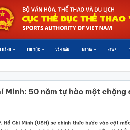
U HÀNH
TIN TỨC
VĂN BẢN
MEDIA
NEWS
í Minh: 50 năm tự hào một chặng 
Hồ Chí Minh (USH) sẽ chính thức bước vào cột mốc 