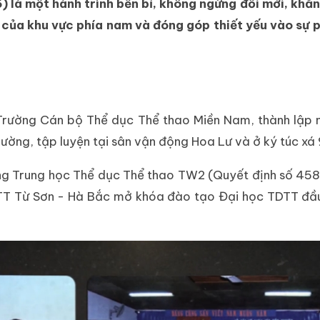
 một hành trình bền bỉ, không ngừng đổi mới, khẳng
 của khu vực phía nam và đóng góp thiết yếu vào sự 
 Trường Cán bộ Thể dục Thể thao Miền Nam, thành lập 
rường, tập luyện tại sân vận động Hoa Lư và ở ký túc xá
ng Trung học Thể dục Thể thao TW2 (Quyết định số 458/
TDTT Từ Sơn - Hà Bắc mở khóa đào tạo Đại học TDTT đầu