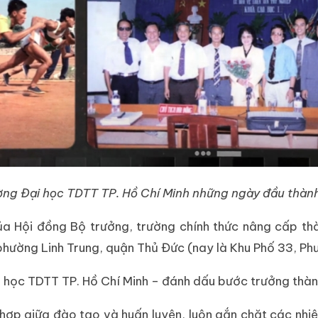
ờng Đại học TDTT TP. Hồ Chí Minh những ngày đầu thành
 Hội đồng Bộ trưởng, trường chính thức nâng cấp thà
phường Linh Trung, quận Thủ Đức (nay là Khu Phố 33, Ph
ọc TDTT TP. Hồ Chí Minh – đánh dấu bước trưởng thành m
 hợp giữa đào tạo và huấn luyện, luôn gắn chặt các nhiệ