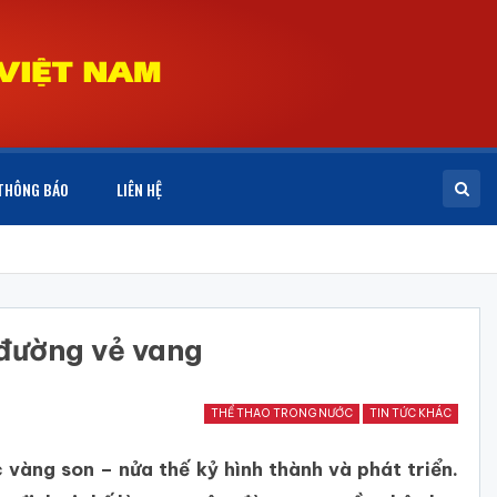
THÔNG BÁO
LIÊN HỆ
đường vẻ vang
THỂ THAO TRONG NƯỚC
TIN TỨC KHÁC
vàng son – nửa thế kỷ hình thành và phát triển.