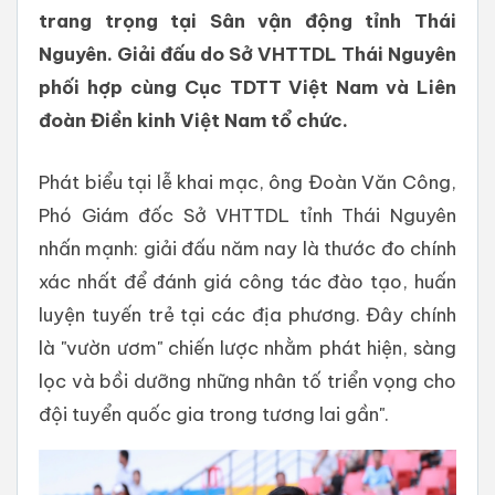
trang trọng tại Sân vận động tỉnh Thái
Nguyên. Giải đấu do Sở VHTTDL Thái Nguyên
phối hợp cùng Cục TDTT Việt Nam và Liên
đoàn Điền kinh Việt Nam tổ chức.
Phát biểu tại lễ khai mạc, ông Đoàn Văn Công,
Phó Giám đốc Sở VHTTDL tỉnh Thái Nguyên
nhấn mạnh: giải đấu năm nay là thước đo chính
xác nhất để đánh giá công tác đào tạo, huấn
luyện tuyến trẻ tại các địa phương. Đây chính
là "vườn ươm" chiến lược nhằm phát hiện, sàng
lọc và bồi dưỡng những nhân tố triển vọng cho
đội tuyển quốc gia trong tương lai gần".