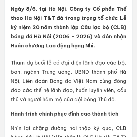
Ngày 8/6, tại Hà Nội, Công ty Cổ phần Thể
thao Hà Nội T&T đã trang trọng tổ chức Lễ
kỷ niệm 20 năm thành lập Câu lạc bộ (CLB)
bóng đá Hà Nội (2006 - 2026) và đón nhận
Huân chương Lao động hạng Nhì.
Tham dự buổi lễ có đại diện lãnh đạo các bộ,
ban, ngành Trung ương, UBND thành phố Hà
Nội, Liên đoàn Bóng đá Việt Nam cùng đông
đảo các thế hệ lãnh đạo, huấn luyện viên, cầu
thủ và người hâm mộ của đội bóng Thủ đô.
Hành
trình
chính
phục
đỉnh
cao
thành
tích
Nhìn lại chặng đường hai thập kỷ qua, CLB