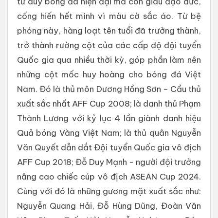
tư duy bóng đá hiện đại mà còn giàu đạo đức,
cống hiến hết mình vì màu cờ sắc áo. Từ bệ
phóng này, hàng loạt tên tuổi đã trưởng thành,
trở thành rường cột của các cấp độ đội tuyển
Quốc gia qua nhiều thời kỳ, góp phần làm nên
những cột mốc huy hoàng cho bóng đá Việt
Nam. Đó là thủ môn Dương Hồng Sơn – Cầu thủ
xuất sắc nhất AFF Cup 2008; là danh thủ Phạm
Thành Lương với kỷ lục 4 lần giành danh hiệu
Quả bóng Vàng Việt Nam; là thủ quân Nguyễn
Văn Quyết dẫn dắt Đội tuyển Quốc gia vô địch
AFF Cup 2018; Đỗ Duy Mạnh - người đội trưởng
nâng cao chiếc cúp vô địch ASEAN Cup 2024.
Cùng với đó là những gương mặt xuất sắc như:
Nguyễn Quang Hải, Đỗ Hùng Dũng, Đoàn Văn