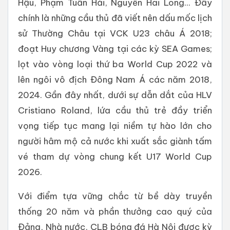
Hậu, Phạm Tuấn Hải, Nguyễn Hai Long... Đây
chính là những cầu thủ đã viết nên dấu mốc lịch
sử Thường Châu tại VCK U23 châu Á 2018;
đoạt Huy chương Vàng tại các kỳ SEA Games;
lọt vào vòng loại thứ ba World Cup 2022 và
lên ngôi vô địch Đông Nam Á các năm 2018,
2024. Gần đây nhất, dưới sự dẫn dắt của HLV
Cristiano Roland, lứa cầu thủ trẻ đầy triển
vọng tiếp tục mang lại niềm tự hào lớn cho
người hâm mộ cả nước khi xuất sắc giành tấm
vé tham dự vòng chung kết U17 World Cup
2026.
Với điểm tựa vững chắc từ bề dày truyền
thống 20 năm và phần thưởng cao quý của
Đảng, Nhà nước, CLB bóng đá Hà Nội được kỳ