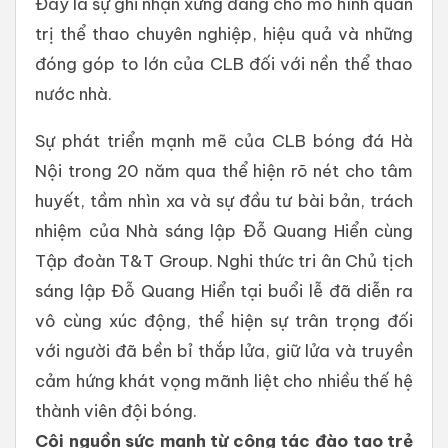
Đây là sự ghi nhận xứng đáng cho mô hình quản
trị thể thao chuyên nghiệp, hiệu quả và những
đóng góp to lớn của CLB đối với nền thể thao
nước nhà.
Sự phát triển mạnh mẽ của CLB bóng đá Hà
Nội trong 20 năm qua thể hiện rõ nét cho tâm
huyết, tầm nhìn xa và sự đầu tư bài bản, trách
nhiệm của Nhà sáng lập Đỗ Quang Hiển cùng
Tập đoàn T&T Group. Nghi thức tri ân Chủ tịch
sáng lập Đỗ Quang Hiển tại buổi lễ đã diễn ra
vô cùng xúc động, thể hiện sự trân trọng đối
với người đã bền bỉ thắp lửa, giữ lửa và truyền
cảm hứng khát vọng mãnh liệt cho nhiều thế hệ
thành viên đội bóng.
Cội
nguồn
sức
mạnh
từ
công
tác
đào
tạo
trẻ