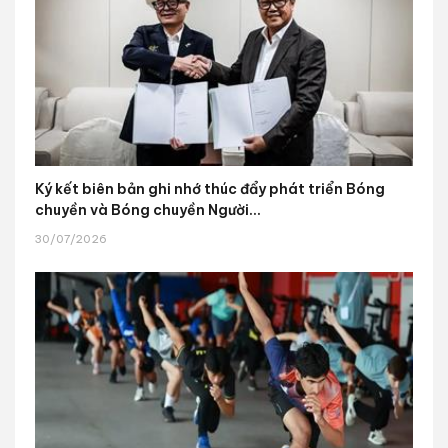
Ký kết biên bản ghi nhớ thúc đẩy phát triển Bóng
chuyền và Bóng chuyền Người...
30/07/2026