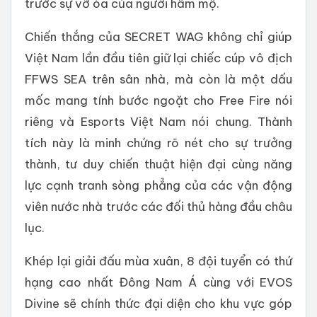
trước sự vỡ òa của người hâm mộ.
Chiến thắng của SECRET WAG không chỉ giúp
Việt Nam lần đầu tiên giữ lại chiếc cúp vô địch
FFWS SEA trên sân nhà, mà còn là một dấu
mốc mang tính bước ngoặt cho Free Fire nói
riêng và Esports Việt Nam nói chung. Thành
tích này là minh chứng rõ nét cho sự trưởng
thành, tư duy chiến thuật hiện đại cùng năng
lực cạnh tranh sòng phẳng của các vận động
viên nước nhà trước các đối thủ hàng đầu châu
lục.
Khép lại giải đấu mùa xuân, 8 đội tuyển có thứ
hạng cao nhất Đông Nam Á cùng với EVOS
Divine sẽ chính thức đại diện cho khu vực góp