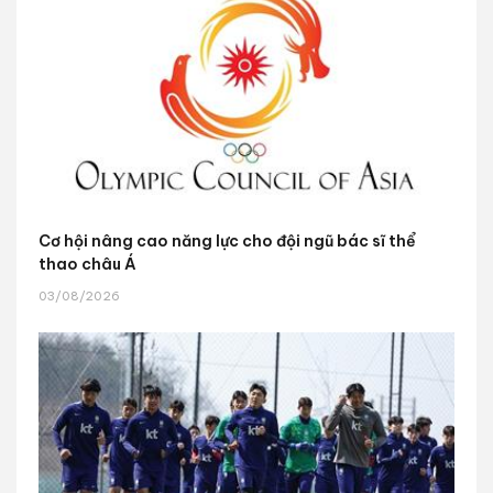
Cơ hội nâng cao năng lực cho đội ngũ bác sĩ thể
thao châu Á
03/08/2026