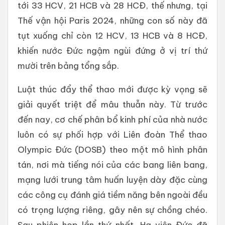
tới 33 HCV, 21 HCB và 28 HCĐ, thế nhưng, tại
Thế vận hội Paris 2024, những con số này đã
tụt xuống chỉ còn 12 HCV, 13 HCB và 8 HCĐ,
khiến nước Đức ngậm ngùi đứng ở vị trí thứ
mười trên bảng tổng sắp.
Luật thúc đẩy thể thao mới được kỳ vọng sẽ
giải quyết triệt để mâu thuẫn này. Từ trước
đến nay, cơ chế phân bổ kinh phí của nhà nước
luôn có sự phối hợp với Liên đoàn Thể thao
Olympic Đức (DOSB) theo một mô hình phân
tán, nơi mà tiếng nói của các bang liên bang,
mạng lưới trung tâm huấn luyện dày đặc cùng
các công cụ đánh giá tiềm năng bên ngoài đều
có trọng lượng riêng, gây nên sự chồng chéo.
Sau phiên họp lần thứ nhất, Hạ viện Đức đã