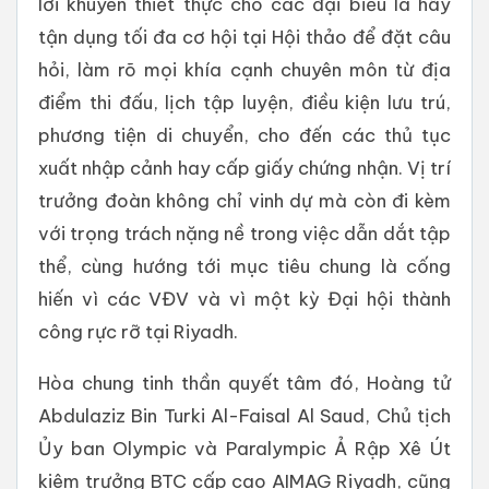
lời khuyên thiết thực cho các đại biểu là hãy
tận dụng tối đa cơ hội tại Hội thảo để đặt câu
hỏi, làm rõ mọi khía cạnh chuyên môn từ địa
điểm thi đấu, lịch tập luyện, điều kiện lưu trú,
phương tiện di chuyển, cho đến các thủ tục
xuất nhập cảnh hay cấp giấy chứng nhận. Vị trí
trưởng đoàn không chỉ vinh dự mà còn đi kèm
với trọng trách nặng nề trong việc dẫn dắt tập
thể, cùng hướng tới mục tiêu chung là cống
hiến vì các VĐV và vì một kỳ Đại hội thành
công rực rỡ tại Riyadh.
Hòa chung tinh thần quyết tâm đó, Hoàng tử
Abdulaziz Bin Turki Al-Faisal Al Saud, Chủ tịch
Ủy ban Olympic và Paralympic Ả Rập Xê Út
kiêm trưởng BTC cấp cao AIMAG Riyadh, cũng