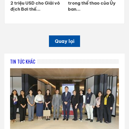
2 triệu USD cho Giải vô
trong thể thao của Ủy
địch Bơi thế...
ban...
Quay lại
TIN TỨC KHÁC