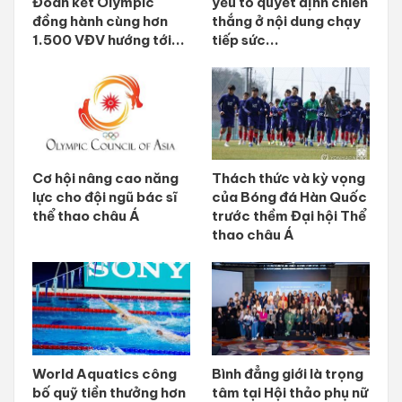
Đoàn kết Olympic
yếu tố quyết định chiến
đồng hành cùng hơn
thắng ở nội dung chạy
1.500 VĐV hướng tới...
tiếp sức...
Cơ hội nâng cao năng
Thách thức và kỳ vọng
lực cho đội ngũ bác sĩ
của Bóng đá Hàn Quốc
thể thao châu Á
trước thềm Đại hội Thể
thao châu Á
World Aquatics công
Bình đẳng giới là trọng
bố quỹ tiền thưởng hơn
tâm tại Hội thảo phụ nữ