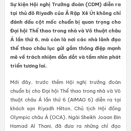
Sự kiện Hội nghị Trưởng đoàn (CDM) diễn ra
tại thủ đô Riyadh của Ả Rập Xê Út không chỉ
đánh dấu cột mốc chuẩn bị quan trọng cho
Đại hội Thể thao trong nhà và Võ thuật châu
Á lần thứ 6, mà còn là nơi các nhà lãnh đạo
thể thao châu lục gửi gắm thông điệp mạnh
mẽ về trách nhiệm dẫn dắt và tầm nhìn phát
triển tương lai.
Mới đây, trước thềm Hội nghị trưởng đoàn
chuẩn bị cho Đại hội Thể thao trong nhà và Võ
thuật châu Á lần thứ 6 (AIMAG 6) diễn ra tại
khách sạn Riyadh Hilton, Chủ tịch Hội đồng
Olympic châu Á (OCA), Ngài Sheikh Joaan Bin
Hamad Al Thani, đã đưa ra những chỉ đạo