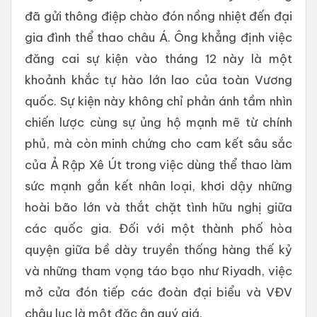
đã gửi thông điệp chào đón nồng nhiệt đến đại
gia đình thể thao châu Á. Ông khẳng định việc
đăng cai sự kiện vào tháng 12 này là một
khoảnh khắc tự hào lớn lao của toàn Vương
quốc. Sự kiện này không chỉ phản ánh tầm nhìn
chiến lược cùng sự ủng hộ mạnh mẽ từ chính
phủ, mà còn minh chứng cho cam kết sâu sắc
của Ả Rập Xê Út trong việc dùng thể thao làm
sức mạnh gắn kết nhân loại, khơi dậy những
hoài bão lớn và thắt chặt tình hữu nghị giữa
các quốc gia. Đối với một thành phố hòa
quyện giữa bề dày truyền thống hàng thế kỷ
và những tham vọng táo bạo như Riyadh, việc
mở cửa đón tiếp các đoàn đại biểu và VĐV
châu lục là một đặc ân quý giá.