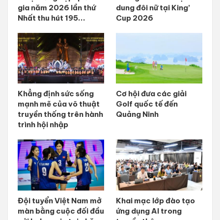
gia năm 2026 lần thứ
dung đôi nữ tại King’
Nhất thu hút 195...
Cup 2026
Khẳng định sức sống
Cơ hội đưa các giải
mạnh mẽ của võ thuật
Golf quốc tế đến
truyền thống trên hành
Quảng Ninh
trình hội nhập
Đội tuyển Việt Nam mở
Khai mạc lớp đào tạo
màn bằng cuộc đối đầu
ứng dụng AI trong