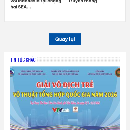
với Indonesia tại chặng
truyền thông
hai SEA...
Quay lại
TIN TỨC KHÁC