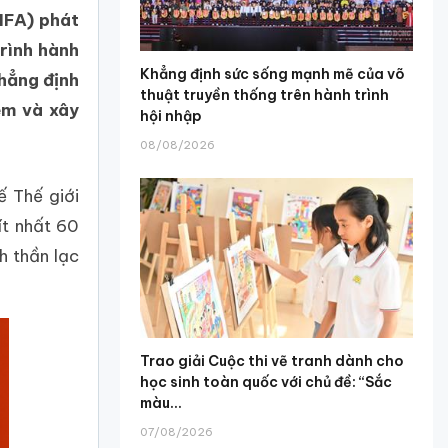
IFA) phát
rình hành
Khẳng định sức sống mạnh mẽ của võ
hẳng định
thuật truyền thống trên hành trình
em và xây
hội nhập
08/08/2026
ế Thế giới
ít nhất 60
h thần lạc
Trao giải Cuộc thi vẽ tranh dành cho
học sinh toàn quốc với chủ đề: “Sắc
màu...
07/08/2026