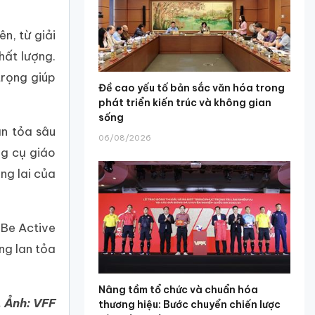
n, từ giải
hất lượng.
trọng giúp
Đề cao yếu tố bản sắc văn hóa trong
phát triển kiến trúc và không gian
sống
an tỏa sâu
06/08/2026
ng cụ giáo
ơng lai của
 Be Active
ng lan tỏa
Nâng tầm tổ chức và chuẩn hóa
 Ảnh: VFF
thương hiệu: Bước chuyển chiến lược