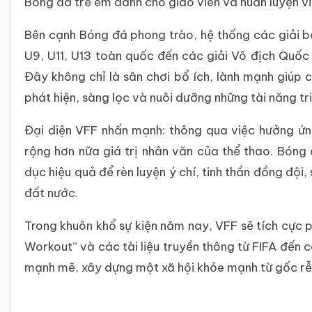
Bóng đá trẻ em dành cho giáo viên và huấn luyện v
Bên cạnh Bóng đá phong trào, hệ thống các giải bó
U9, U11, U13 toàn quốc đến các giải Vô địch Quốc 
Đây không chỉ là sân chơi bổ ích, lành mạnh giúp
phát hiện, sàng lọc và nuôi dưỡng những tài năng tr
Đại diện VFF nhấn mạnh: thông qua việc hưởng ứn
rộng hơn nữa giá trị nhân văn của thể thao. Bóng
dục hiệu quả để rèn luyện ý chí, tinh thần đồng đội,
đất nước.
Trong khuôn khổ sự kiện năm nay, VFF sẽ tích cực 
Workout” và các tài liệu truyền thông từ FIFA đến 
mạnh mẽ, xây dựng một xã hội khỏe mạnh từ gốc rễ