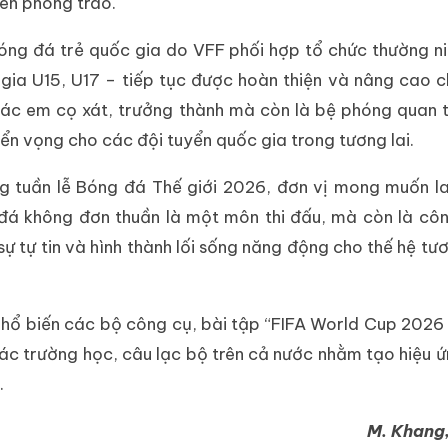
iên phong trào.
ng đá trẻ quốc gia do VFF phối hợp tổ chức thường niê
gia U15, U17 – tiếp tục được hoàn thiện và nâng cao c
 các em cọ xát, trưởng thành mà còn là bệ phóng quan 
iển vọng cho các đội tuyển quốc gia trong tương lai.
g tuần lễ Bóng đá Thế giới 2026, đơn vị mong muốn l
 đá không đơn thuần là một môn thi đấu, mà còn là cô
 sự tự tin và hình thành lối sống năng động cho thế hệ tư
phổ biến các bộ công cụ, bài tập “FIFA World Cup 2026
các trường học, câu lạc bộ trên cả nước nhằm tạo hiệu ứ
.
M. Khang,