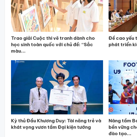
Trao giải Cuộc thi vẽ tranh dành cho
Đề cao yếu 
học sinh toàn quốc với chủ đề: “Sắc
phát triển k
màu...
Kỳ thủ Đầu Khương Duy: Tài năng trẻ và
Nâng tầm Bó
khát vọng vươn tầm Đại kiện tướng
bền vững ch
đào tạo...