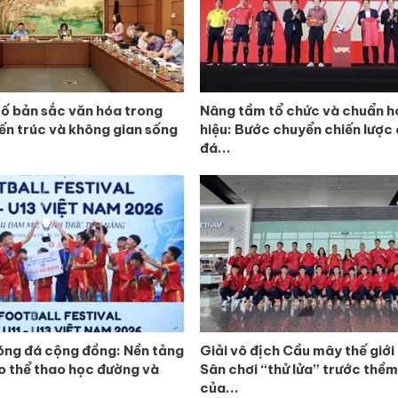
tố bản sắc văn hóa trong
Nâng tầm tổ chức và chuẩn h
iến trúc và không gian sống
hiệu: Bước chuyển chiến lược
đá...
ng đá cộng đồng: Nền tảng
Giải vô địch Cầu mây thế giớ
o thể thao học đường và
Sân chơi “thử lửa” trước thề
của...