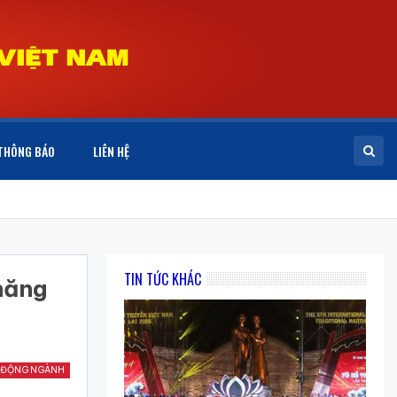
THÔNG BÁO
LIÊN HỆ
TIN TỨC KHÁC
năng
 ĐỘNG NGÀNH