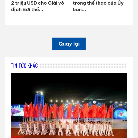
2 triệu USD cho Giải vô
trong thể thao của Ủy
địch Bơi thế...
ban...
Quay lại
TIN TỨC KHÁC