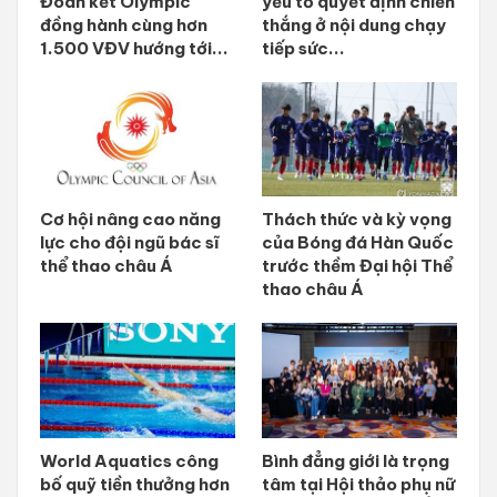
Đoàn kết Olympic
yếu tố quyết định chiến
đồng hành cùng hơn
thắng ở nội dung chạy
1.500 VĐV hướng tới...
tiếp sức...
Cơ hội nâng cao năng
Thách thức và kỳ vọng
lực cho đội ngũ bác sĩ
của Bóng đá Hàn Quốc
thể thao châu Á
trước thềm Đại hội Thể
thao châu Á
World Aquatics công
Bình đẳng giới là trọng
bố quỹ tiền thưởng hơn
tâm tại Hội thảo phụ nữ