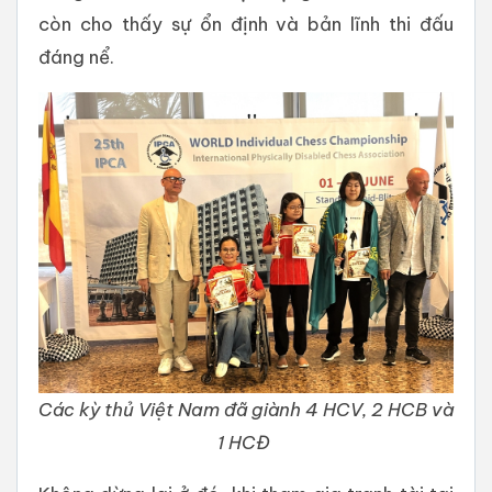
còn cho thấy sự ổn định và bản lĩnh thi đấu
đáng nể.
Các kỳ thủ Việt Nam đã giành 4 HCV, 2 HCB và
1 HCĐ