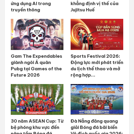
ứng dụng AI trong
khẳng định vị thế của
truyền thông
Jujitsu Huế
Gam The Expendables
Sports Festival 2026:
giành ngôi Á quân
Động lực mới phát triển
Pubg tại Games of the
du lịch thể thao và mở
Future 2026
rộng hợp...
30 năm ASEAN Cup: Từ
Đà Nẵng đăng quang
bệ phóng khu vực đến
giải Bóng đá bãi biển
nâng tầm Bóng đá
Vô địch quốc gia 2026: