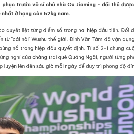
 phục trước võ sĩ chủ nhà Ou Jiaming - đối thủ được
o nhất ở hạng cân 52kg nam.
 co quyết liệt từng điểm số trong hai hiệp đầu tiên. Đối 
n từ "cái nôi" Wushu thế giới, Đinh Văn Tâm đã vận dụng 
ùng nổ trong hiệp đấu quyết định. Tỉ số 2-1 chung cu
ừng nghỉ của chàng trai quê Quảng Ngãi, người từng phả
 luyện lên đến sáu giờ mỗi ngày để duy trì phong độ đỉ