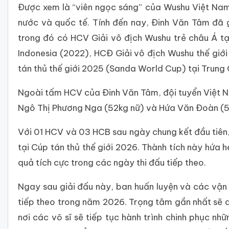
Được xem là “viên ngọc sáng” của Wushu Việt Nam, 
nước và quốc tế. Tính đến nay, Đinh Văn Tâm đã g
trong đó có HCV Giải vô địch Wushu trẻ châu Á tại 
Indonesia (2022), HCĐ Giải vô địch Wushu thế giớ
tán thủ thế giới 2025 (Sanda World Cup) tại Trung
Ngoài tấm HCV của Đinh Văn Tâm, đội tuyển Việt 
Ngô Thị Phương Nga (52kg nữ) và Hứa Văn Đoàn (
Với 01 HCV và 03 HCB sau ngày chung kết đầu tiên
tại Cúp tán thủ thế giới 2026. Thành tích này hứa 
quả tích cực trong các ngày thi đấu tiếp theo.
Ngay sau giải đấu này, ban huấn luyện và các vận
tiếp theo trong năm 2026. Trọng tâm gần nhất sẽ dồ
nơi các võ sĩ sẽ tiếp tục hành trình chinh phục nh