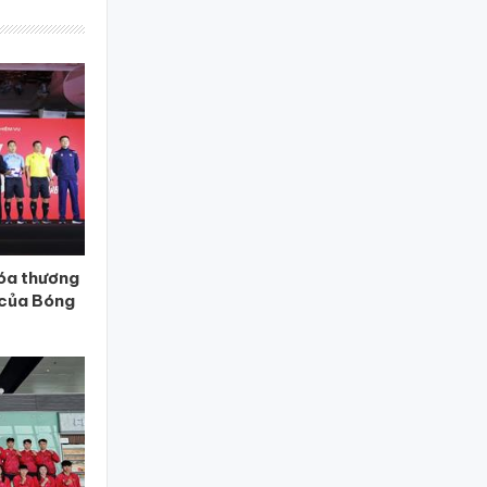
óa thương
 của Bóng