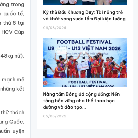
ường trong
Kỳ thủ Đầu Khương Duy: Tài năng trẻ
à quốc tế,
và khát vọng vươn tầm Đại kiện tướng
 thứ 8 tại
06/08/2026
), HCV Cúp
(48kg nữ),
nh mạnh mẽ
 những kết
Nâng tầm Bóng đá cộng đồng: Nền
tảng bền vững cho thể thao học
đường và đào tạo...
 thử thách
05/08/2026
rung Quốc,
huấn luyện