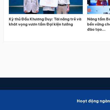
Kỳ thủ Đầu Khương Duy: Tài năng trẻ và
Nâng tầm Bó
khát vọng vươn tầm Đại kiện tướng
bền vững ch
đào tạo...
Hoạt động ngàn