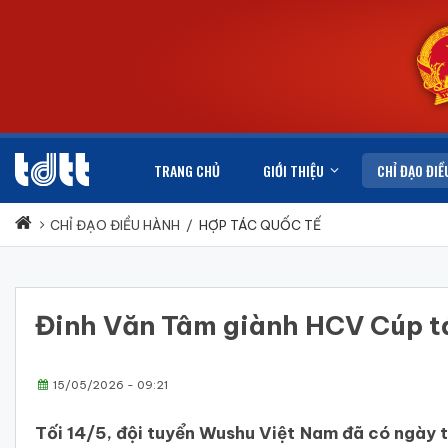
TRANG CHỦ
GIỚI THIỆU
CHỈ ĐẠO ĐIỀ
CHỈ ĐẠO ĐIỀU HÀNH
/
HỢP TÁC QUỐC TẾ
Đinh Văn Tâm giành HCV Cúp tá
15/05/2026 - 09:21
Tối 14/5, đội tuyển Wushu Việt Nam đã có ngày t