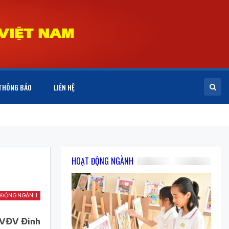
THÔNG BÁO
LIÊN HỆ
HOẠT ĐỘNG NGÀNH
 ĐỘNG NGÀNH
i VĐV Đinh