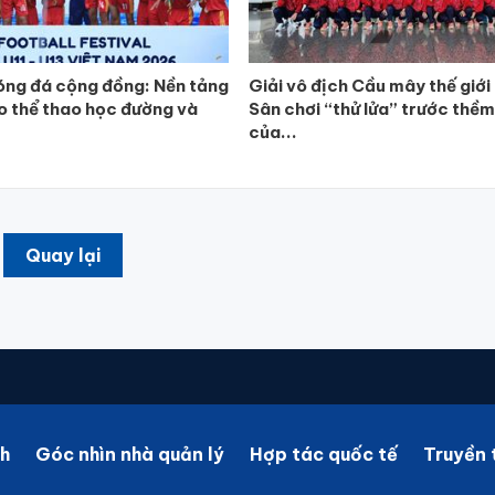
ng đá cộng đồng: Nền tảng
Giải vô địch Cầu mây thế giớ
o thể thao học đường và
Sân chơi “thử lửa” trước thề
của...
Quay lại
h
Góc nhìn nhà quản lý
Hợp tác quốc tế
Truyền 