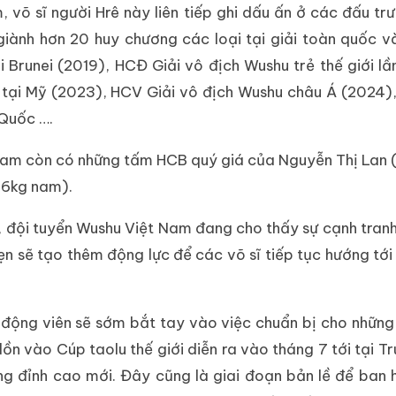
võ sĩ người Hrê này liên tiếp ghi dấu ấn ở các đấu tr
iành hơn 20 huy chương các loại tại giải toàn quốc v
Brunei (2019), HCĐ Giải vô địch Wushu trẻ thế giới lần
i tại Mỹ (2023), HCV Giải vô địch Wushu châu Á (2024
 Quốc ….
Nam còn có những tấm HCB quý giá của Nguyễn Thị Lan 
56kg nam).
, đội tuyển Wushu Việt Nam đang cho thấy sự cạnh tra
hẹn sẽ tạo thêm động lực để các võ sĩ tiếp tục hướng tới
 động viên sẽ sớm bắt tay vào việc chuẩn bị cho những
n vào Cúp taolu thế giới diễn ra vào tháng 7 tới tại T
ững đỉnh cao mới. Đây cũng là giai đoạn bản lề để ban 