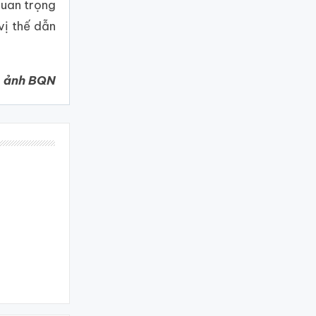
quan trọng
vị thế dẫn
, ảnh BQN