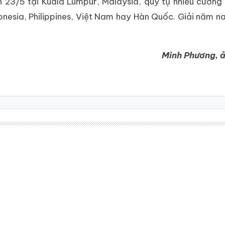
n 23/5 tại Kuala Lumpur, Malaysia, quy tụ nhiều cườn
onesia, Philippines, Việt Nam hay Hàn Quốc. Giải năm na
Minh Phương, 