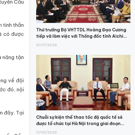
 tuyển Cầu
 tinh thần
Thứ trưởng Bộ VHTTDL Hoàng Đạo Cương
đã có được
tiếp và làm việc với Thống đốc tỉnh Aichi...
10/07/2026
ả năng tận
êng về đội
ớc đó, nội
n đây. Tại
Chuỗi sự kiện thể thao tốc độ quốc tế sẽ
được tổ chức tại Hà Nội trong giai đoạn...
17/06/2026