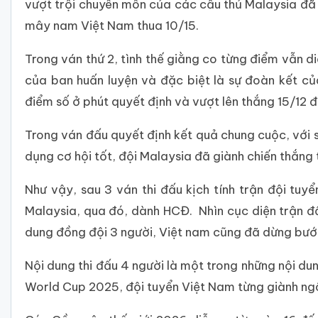
vượt trội chuyên môn của các cầu thủ Malaysia đã k
mây nam Việt Nam thua 10/15.
Trong ván thứ 2, tình thế giằng co từng điểm vẫn di
của ban huấn luyện và đặc biệt là sự đoàn kết 
điểm số ở phút quyết định và vượt lên thắng 15/12 
Trong ván đấu quyết định kết quả chung cuộc, với 
dụng cơ hội tốt, đội Malaysia đã giành chiến thắng 
Như vậy, sau 3 ván thi đấu kịch tính trận đội tu
Malaysia,
qua đó, dành HCĐ. Nhìn cục diện trận đấu
dung đồng đội 3 người, Việt nam cũng đã dừng bước
Nội dung thi đấu 4 người là một trong những nội 
World Cup 2025, đội tuyển Việt Nam từng giành ngô