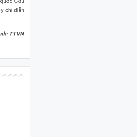
g quốc Cầu
y chỉ diễn
ảnh: TTVN