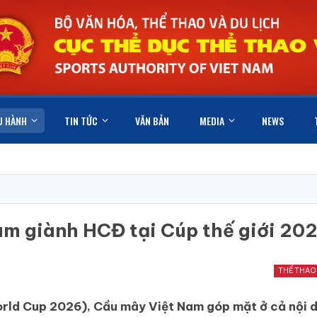
U HÀNH
TIN TỨC
VĂN BẢN
MEDIA
NEWS
m giành HCĐ tại Cúp thế giới 20
THỂ THAO
orld Cup 2026), Cầu mây Việt Nam góp mặt ở cả nội 