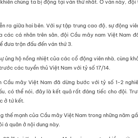
hiến chúng ta bị động tại ván thứ nhất. Ở ván này, đội
ễn ra giữa hai bên. Với sự tập trung cao độ, sự động viên
của các cá nhân trên sân, đội Cầu mây nam Việt Nam 
để đưa trận đấu đến ván thứ 3.
sự ủng hộ nồng nhiệt của các cổ động viên nhà, cùng kh
trước các tuyển thủ Việt Nam với tỷ số 17/14.
yển Cầu mây Việt Nam đã dừng bước với tỷ số 1-2 nghi
, có thể nói, đây là kết quả rất đáng tiếc cho đội.
Trư
 ở tứ kết.
dung thế mạnh của Cầu mây Việt Nam trong những năm gầ
i á quân ở nội dung này.